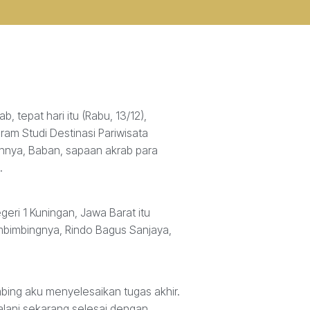
tepat hari itu (Rabu, 13/12),
ram Studi Destinasi Pariwisata
annya, Baban, sapaan akrab para
.
eri 1 Kuningan, Jawa Barat itu
bimbingnya, Rindo Bagus Sanjaya,
ing aku menyelesaikan tugas akhir.
alani sekarang selesai dengan