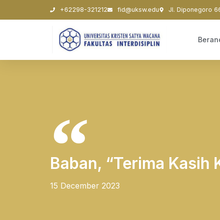
+62298-321212
fid@uksw.edu
Jl. Diponegoro 6
Beran
Baban, “Terima Kasih
15 December 2023