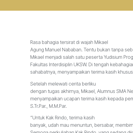
Rasa bahagia tersirat di wajah Mikael
Agung Manuel Nababan. Tentu bukan tanpa sebab, 
Mikael menjadi salah satu peserta Yudisium Prog
Fakultas Interdisiplin UKSW. Di tengah kebahagi
sahabatnya, menyampaikan terima kasih khusus
Setelah melewati cerita berliku
dengan tugas akhirnya, Mikael, Alumnus SMA Neg
menyampaikan ucapan terima kasih kepada pem
S.Tr.Par., M.M.Par.
“Untuk Kak Rindo, terima kasih
banyak, udah mau menuntun, bersabar, membimb
Semoga perkuliahan Kak Rindo, yang sedang dij