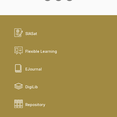
SIASat
Flexible Learning
EJournal
DigiLib
Repository