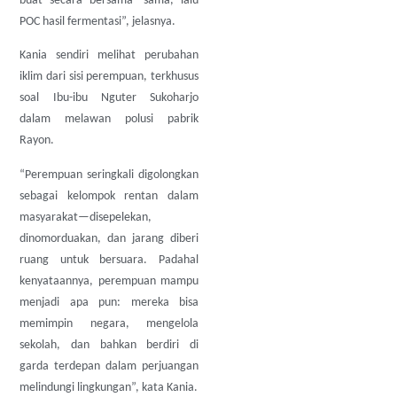
buat secara bersama- sama, lalu
POC hasil fermentasi”, jelasnya.
Kania sendiri melihat perubahan
iklim dari sisi perempuan, terkhusus
soal Ibu-ibu Nguter Sukoharjo
dalam melawan polusi pabrik
Rayon.
“Perempuan seringkali digolongkan
sebagai kelompok rentan dalam
masyarakat—disepelekan,
dinomorduakan, dan jarang diberi
ruang untuk bersuara. Padahal
kenyataannya, perempuan mampu
menjadi apa pun: mereka bisa
memimpin negara, mengelola
sekolah, dan bahkan berdiri di
garda terdepan dalam perjuangan
melindungi lingkungan”, kata Kania.