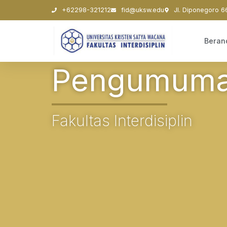
+62298-321212
fid@uksw.edu
Jl. Diponegoro 6
Beran
Pengumum
Fakultas Interdisiplin