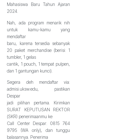
Mahasiswa Baru Tahun Ajaran
2024.
Nah, ada program menarik nih
untuk kamu-kamu yang
mendaftar
baru, karena tersedia sebanyak
20 paket merchandise (berisi: 1
tumbler, 1 gelas
cantik, 1 pouch, 1 tempat pulpen,
dan 1 gantungan kunci).
Segera deh mendaftar via:
admisi.uksw.edu, pastikan
Despar
jadi pilihan pertama. Kirimkan
SURAT KEPUTUSAN REKTOR
(SKR) penerimaanmu ke
Call Center Despar: 0815 764
9795 (WA only), dan tunggu
balasannya. Penerima