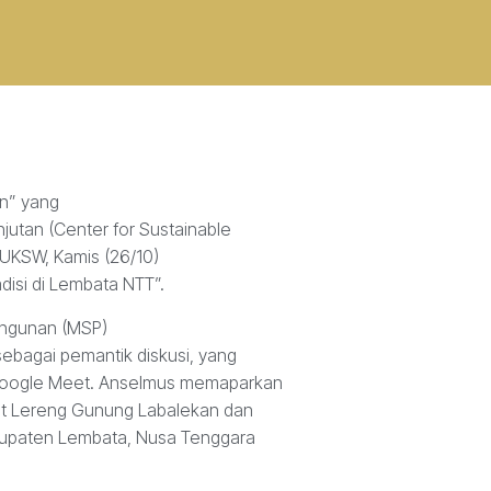
an” yang
jutan (Center for Sustainable
) UKSW, Kamis (26/10)
disi di Lembata NTT”.
angunan (MSP)
sebagai pemantik diskusi, yang
Google Meet. Anselmus memaparkan
akat Lereng Gunung Labalekan dan
abupaten Lembata, Nusa Tenggara