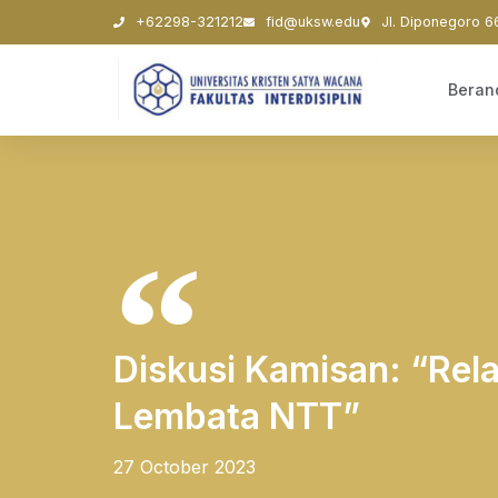
+62298-321212
fid@uksw.edu
Jl. Diponegoro 6
Beran
Diskusi Kamisan: “Relas
Lembata NTT”
27 October 2023