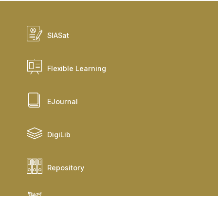
SIASat
Flexible Learning
EJournal
DigiLib
Repository
Risat