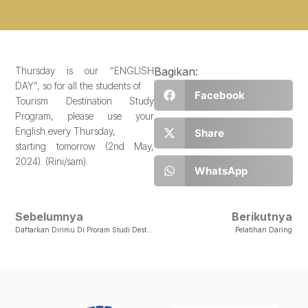
Thursday is our “ENGLISH
Bagikan:
DAY”, so for all the students of
Facebook
Tourism Destination Study
Program, please use your
English every Thursday,
Share
starting tomorrow (2nd May,
2024). (Rini/sam).
WhatsApp
Sebelumnya
Berikutnya
Daftarkan Dirimu Di Proram Studi Destinasi Pariwisata UKSW, Dan Dapatkan 10 Paket Merchandise Menarik
Pelatihan Daring