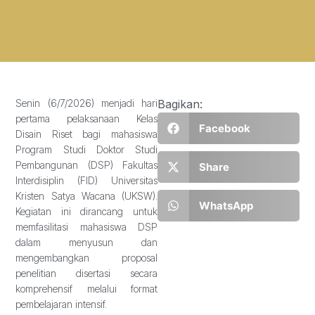
Senin (6/7/2026) menjadi hari
Bagikan:
pertama pelaksanaan Kelas
Facebook
Disain Riset bagi mahasiswa
Program Studi Doktor Studi
Pembangunan (DSP) Fakultas
Share
Interdisiplin (FID) Universitas
Kristen Satya Wacana (UKSW).
WhatsApp
Kegiatan ini dirancang untuk
memfasilitasi mahasiswa DSP
dalam menyusun dan
mengembangkan proposal
penelitian disertasi secara
komprehensif melalui format
pembelajaran intensif.