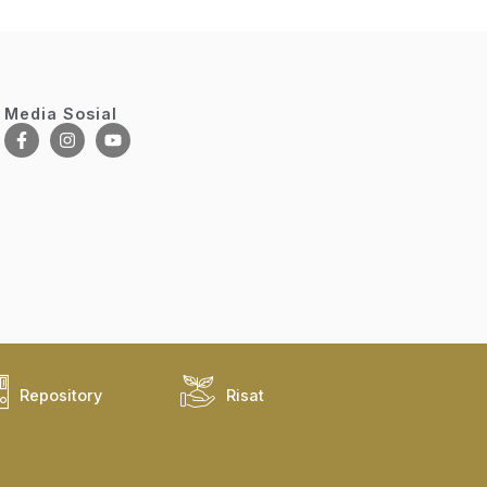
Media Sosial
Repository
Risat