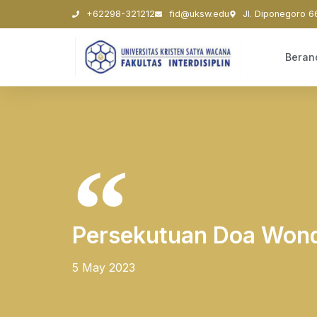
+62298-321212
fid@uksw.edu
Jl. Diponegoro 6
Beran
Persekutuan Doa Won
5 May 2023