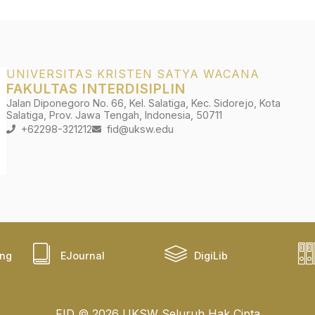
UNIVERSITAS KRISTEN SATYA WACANA
FAKULTAS INTERDISIPLIN
Jalan Diponegoro No. 66, Kel. Salatiga, Kec. Sidorejo, Kota
Salatiga, Prov. Jawa Tengah, Indonesia, 50711
+62298-321212
fid@uksw.edu
ing
EJournal
DigiLib
FID © 2026 UKSW Seluruh Hak Cipta