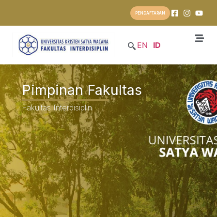
PENDAFTARAN
EN
ID
Pimpinan Fakultas
Fakultas Interdisiplin