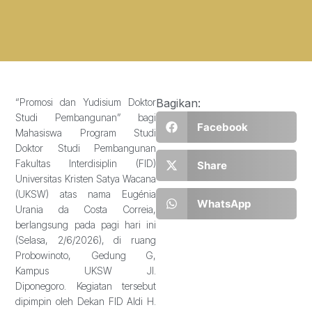
“Promosi dan Yudisium Doktor
Bagikan:
Studi Pembangunan” bagi
Facebook
Mahasiswa Program Studi
Doktor Studi Pembangunan
Fakultas Interdisiplin (FID)
Share
Universitas Kristen Satya Wacana
(UKSW) atas nama Eugénia
WhatsApp
Urania da Costa Correia,
berlangsung pada pagi hari ini
(Selasa, 2/6/2026), di ruang
Probowinoto, Gedung G,
Kampus UKSW Jl.
Diponegoro. Kegiatan tersebut
dipimpin oleh Dekan FID Aldi H.