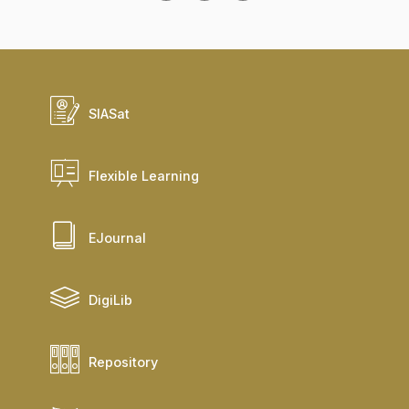
SIASat
Flexible Learning
EJournal
DigiLib
Repository