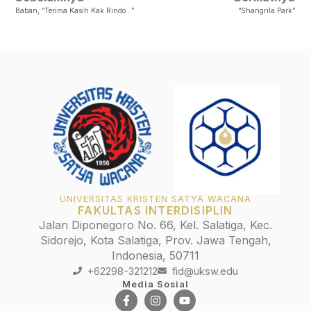
Baban, “Terima Kasih Kak Rindo…”
“Shangrila Park”
UNIVERSITAS KRISTEN SATYA WACANA
FAKULTAS INTERDISIPLIN
Jalan Diponegoro No. 66, Kel. Salatiga, Kec.
Sidorejo, Kota Salatiga, Prov. Jawa Tengah,
Indonesia, 50711
+62298-321212
fid@uksw.edu
Media Sosial