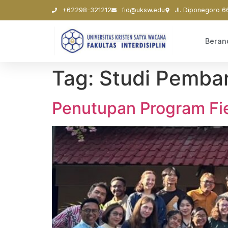
+62298-321212
fid@uksw.edu
Jl. Diponegoro 6
Beran
Tag:
Studi Pemba
Penutupan Program Fi