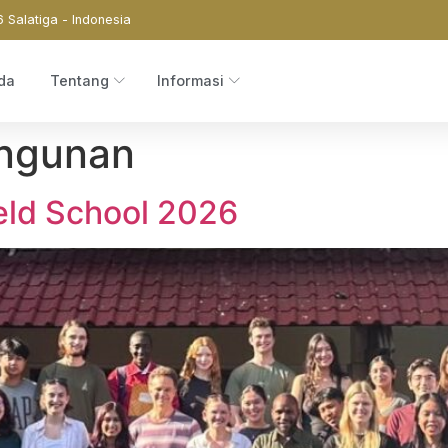
6 Salatiga - Indonesia
da
Tentang
Informasi
ngunan
eld School 2026