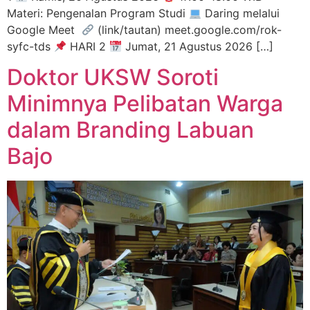
Materi: Pengenalan Program Studi
Daring melalui
Google Meet
(link/tautan) meet.google.com/rok-
syfc-tds
HARI 2
Jumat, 21 Agustus 2026 […]
Doktor UKSW Soroti
Minimnya Pelibatan Warga
dalam Branding Labuan
Bajo